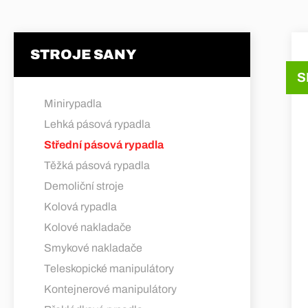
STROJE SANY
S
Minirypadla
Lehká pásová rypadla
Střední pásová rypadla
Těžká pásová rypadla
Demoliční stroje
Kolová rypadla
Kolové nakladače
Smykové nakladače
Teleskopické manipulátory
Kontejnerové manipulátory