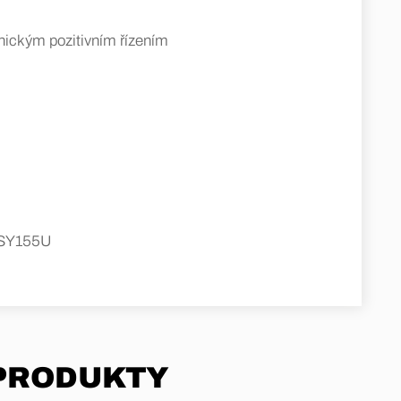
ronickým pozitivním řízením
ké SY155U
 PRODUKTY