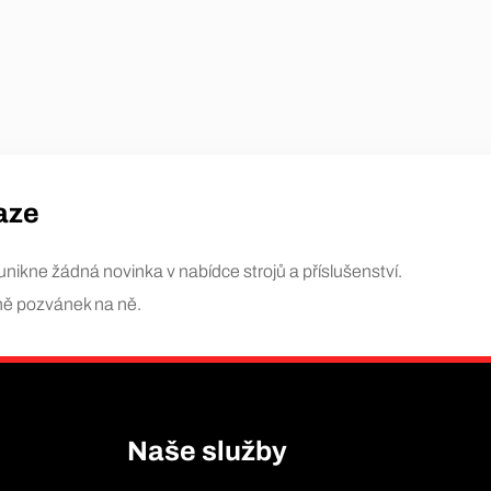
aze
nikne žádná novinka v nabídce strojů a příslušenství.
tně pozvánek na ně.
Naše služby