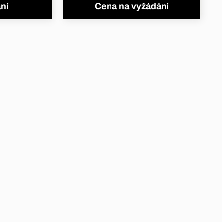
ní
Cena na vyžádání