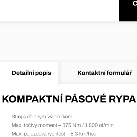
C
Detailní popis
Kontaktní formulář
KOMPAKTNÍ PÁSOVÉ RYPA
Stroj s děleným výložníkem
Max. točivý moment – 375 Nm / 1 800 ot/min
Max. pojezdová rychlost – 5,3 km/hod