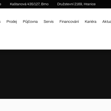
e
Kaštanová 435/127, Brno
Družstevní 2169, Hranice
s
Prodej
Půjčovna
Servis
Financování
Kariéra
Aktua
vod
Prodej
Stroje SANY
Střední pásová rypadla
Kompaktní pásové rypadlo SANY SY155U 2