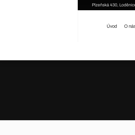
Plzeňská 430, Loděnic
Úvod
O ná
Ú