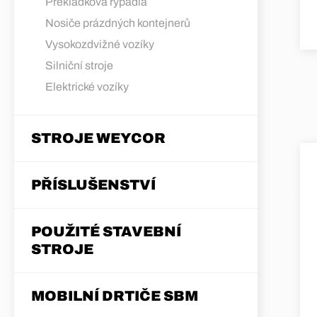
Překládková rypadla
Nosiče prázdných kontejnerů
Vysokozdvižné vozíky
Silniční stroje
Elektrické vozíky
STROJE WEYCOR
PŘÍSLUŠENSTVÍ
POUŽITÉ STAVEBNÍ
STROJE
MOBILNÍ DRTIČE SBM