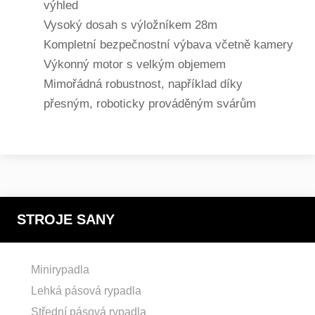
výhled
Vysoký dosah s výložníkem 28m
Kompletní bezpečnostní výbava včetně kamery
Výkonný motor s velkým objemem
Mimořádná robustnost, například díky
přesným, roboticky prováděným svárům
STROJE SANY
Minirypadla
Lehká pásová rypadla
Střední pásová rypadla