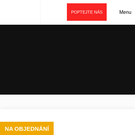
POPTEJTE NÁS
Menu
Úvod
Prodej
Stroje SANY
Demoliční stroje
Demoliční rypadlo SANY SY500HRD
NA OBJEDNÁNÍ