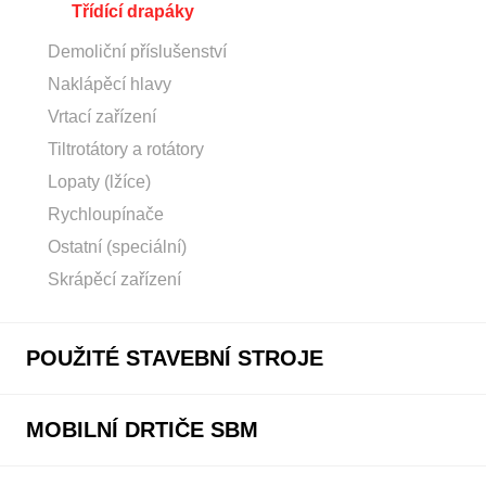
Třídící drapáky
Demoliční příslušenství
Naklápěcí hlavy
Vrtací zařízení
Tiltrotátory a rotátory
Lopaty (lžíce)
Rychloupínače
Ostatní (speciální)
Skrápěcí zařízení
POUŽITÉ STAVEBNÍ STROJE
MOBILNÍ DRTIČE SBM