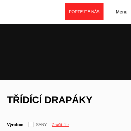
POPTEJTE NÁS
Menu
Úvod
Prodej
Příslušenství
Příslušenství SANY
Třídící drapáky
TŘÍDÍCÍ DRAPÁKY
Výrobce
SANY
Zrušit filtr