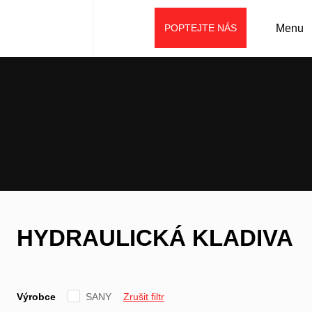
POPTEJTE NÁS
Menu
Úvod
Prodej
Příslušenství
Příslušenství SANY
Hydraulická kladiva
HYDRAULICKÁ KLADIVA
Výrobce
SANY
Zrušit filtr