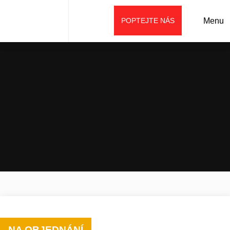
POPTEJTE NÁS
Menu
Úvod
Prodej
Stroje weycor
Řada AGRARLINE
Kolový nakladač AR 480 T AGRAR
NA OBJEDNÁNÍ