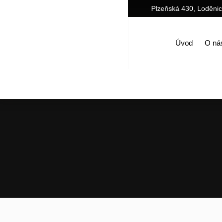
Plzeňská 430, Loděni
Úvod
O ná