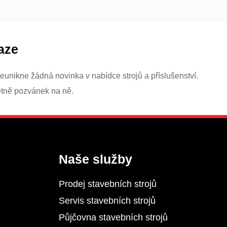
aze
eunikne žádná novinka v nabídce strojů a příslušenství.
etně pozvánek na ně.
Naše služby
Prodej stavebních strojů
Servis stavebních strojů
Půjčovna stavebních strojů