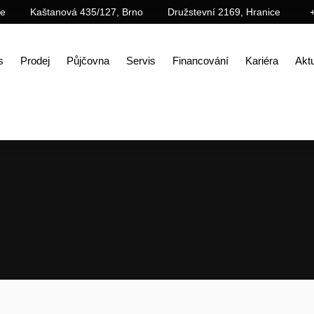
ce
Kaštanová 435/127, Brno
Družstevní 2169, Hranice
s
Prodej
Půjčovna
Servis
Financování
Kariéra
Aktu
Úvod
Prodej
Stroje weycor
Řada AGRARLINE
Kolový nakladač AR 420 AGRAR