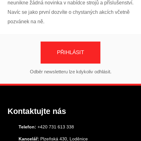
neunikne žádná novinka v nabídce strojů a příslušenství.
Navíc se jako první dozvíte o chystaných akcích včetně
pozvánek na ně.
PŘIHLÁSIT
Odběr newsletteru lze kdykoliv odhlásit.
Kontaktujte nás
Telefon:
+420 731 613 338
Kancelář:
Plzeňská 430, Loděnice