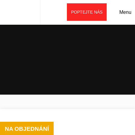
POPTEJTE NÁS
Menu
Úvod
Prodej
Stroje weycor
Řada AGRARLINE
Kolový nakladač AR 380 AGRAR
NA OBJEDNÁNÍ