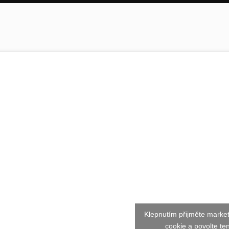
Klepnutím přijměte marke
cookie a povolte te