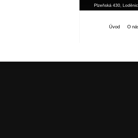
Plzeňská 430, Loděni
Úvod
O ná
Úvo