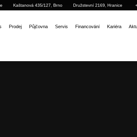
ce
Kaštanová 435/127, Brno
Družstevní 2169, Hranice
s
Prodej
Půjčovna
Servis
Financování
Kariéra
Aktu
d
Galerie
Videogalerie
Příslušenství pro demolice a recyklace od italského výrobce Mantovanib