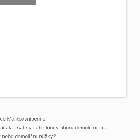
obce Mantovanibenne!
čala psát svou historii v oboru demoličních a
ky nebo demoliční nůžky?