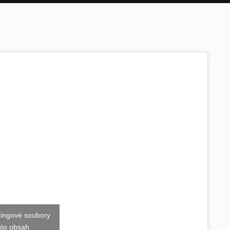
tingové soubory
nto obsah