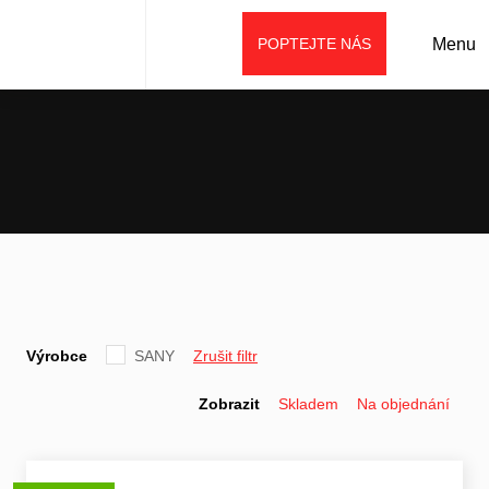
POPTEJTE NÁS
Menu
Úvod
Prodej
Výrobce
SANY
Zrušit filtr
Zobrazit
Skladem
Na objednání