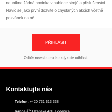
neunikne žádná novinka v nabídce strojů a příslušenství.
Navíc se jako první dozvíte o chystaných akcích včetně
pozvánek na ně.
PŘIHLÁSIT
Odběr newsletteru lze kdykoliv odhlásit.
Kontaktujte nás
Telefon:
+420 731 613 338
Kancelář:
Plzeňská 430, Loděnice