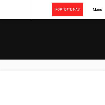
POPTEJTE NÁS
Menu
Úvod
Prodej
Financování