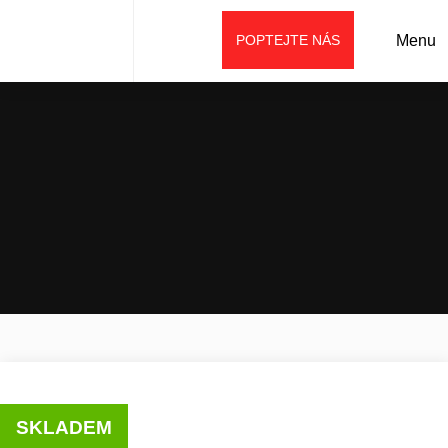
POPTEJTE NÁS
Menu
Úvod
Prodej
Použité stavební stroje
Kolový nakladač SANY SW305
SKLADEM