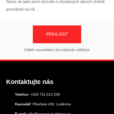
Navíc se jako první dozvíte o chystaných akcích včetně
pozvánek na ně.
PŘIHLÁSIT
Odběr newsletteru lze kdykoliv odhlásit.
Kontaktujte nás
Telefon:
+420 731 613 338
Kancelář:
Plzeňská 430, Loděnice
E-mail:
info@caracal-machines.cz