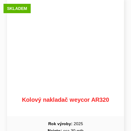
SKLADEM
Kolový nakladač weycor AR320
Rok výroby:
2025
Najeto:
cca 30 mth