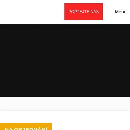
POPTEJTE NÁS
Menu
Úvod
Prodej
Mobilní drtiče SBM
Odrazové mobilní drtiče
Mobilní odrazový drtič REMAX 500
NA OBJEDNÁNÍ