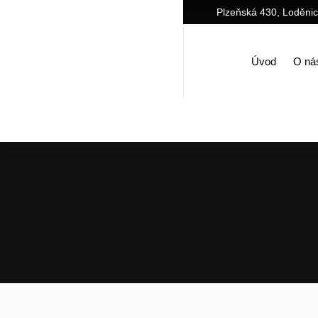
Plzeňská 430, Loděni
Úvod
O ná