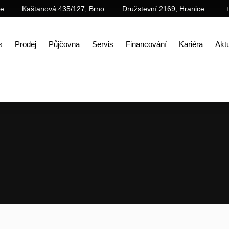
ce
Kaštanová 435/127, Brno
Družstevní 2169, Hranice
s
Prodej
Půjčovna
Servis
Financování
Kariéra
Aktu
Úvod
Prodej
Mobilní drtiče SBM
Semimobilní drtiče