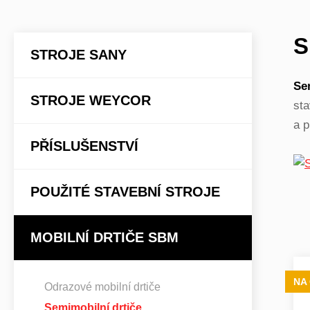
S
STROJE SANY
Se
STROJE WEYCOR
sta
a p
PŘÍSLUŠENSTVÍ
POUŽITÉ STAVEBNÍ STROJE
MOBILNÍ DRTIČE SBM
NA
Odrazové mobilní drtiče
Semimobilní drtiče