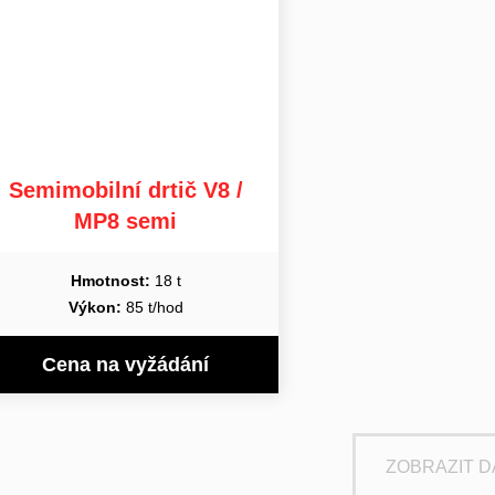
Semimobilní drtič V8 /
MP8 semi
Hmotnost:
18 t
Výkon:
85 t/hod
Cena na vyžádání
ZOBRAZIT D