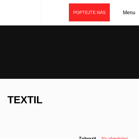
POPTEJTE NÁS
Menu
Úvod
Prodej
Reklamní předměty
Textil
TEXTIL
Zobrazit
Na objednání