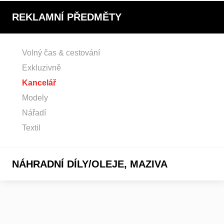
REKLAMNÍ PŘEDMĚTY
Volný čas & cestování
Exkluzivně
Kancelář
Modely
Nářadí
Textil
NÁHRADNÍ DÍLY/OLEJE, MAZIVA