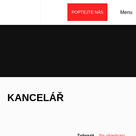
POPTEJTE NÁS
Menu
Úvod
Prodej
Reklamní předměty
Kancelář
KANCELÁŘ
Zobrazit
Na objednání