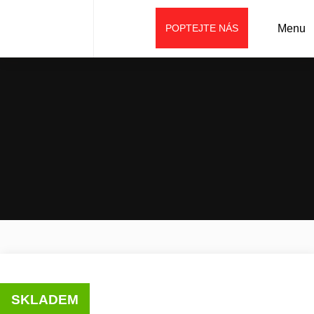
POPTEJTE NÁS
Menu
Úvod
Prodej
Použité stavební stroje
Mobilní odrazový drtič SBM REMAX300
SKLADEM