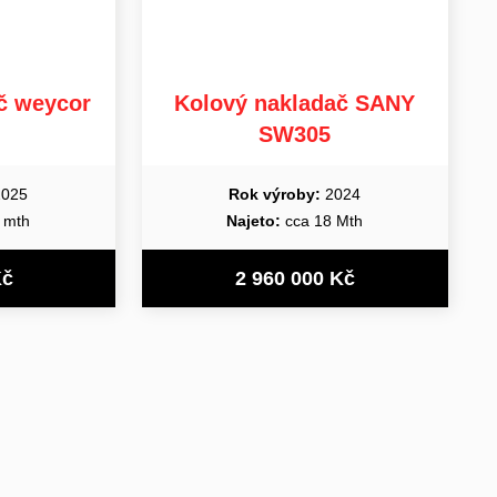
č weycor
Kolový nakladač SANY
SW305
025
Rok výroby:
2024
 mth
Najeto:
cca 18 Mth
Kč
2 960 000 Kč