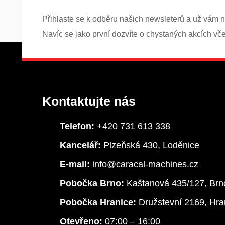
Přihlaste se k odběru našich newsleterů a už vám n
Navíc se jako první dozvíte o chystaných akcích vč
Kontaktujte nás
Telefon:
+420 731 613 338
Kancelář:
Plzeňská 430, Loděnice
E-mail:
info@caracal-machines.cz
Pobočka Brno:
Kaštanová 435/127, Brn
Pobočka Hranice:
Družstevní 2169, Hra
Otevřeno:
07:00 – 16:00