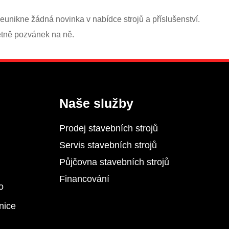
eunikne žádná novinka v nabídce strojů a příslušenství.
etně pozvánek na ně.
Naše služby
Prodej stavebních strojů
Servis stavebních strojů
Půjčovna stavebních strojů
Financování
o
nice