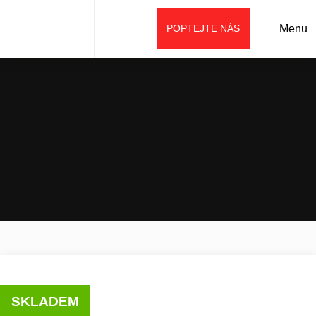
POPTEJTE NÁS
Menu
Úvod
Prodej
Použité stavební stroje
Kolový nakladač SANY SW405
SKLADEM