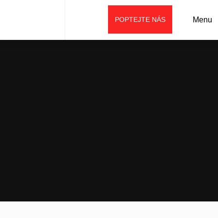
POPTEJTE NÁS
Menu
Úvod
Prodej
Použité stavební stroje
CORMIDI C13.85 ACW Benzin Minidumper pásový s
lopatou do 1 t