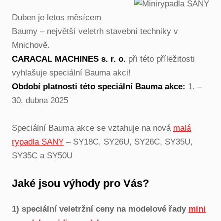
Duben je letos měsícem
Baumy – největší veletrh stavební techniky v
Mnichově.
CARACAL MACHINES s. r. o.
při této příležitosti
vyhlašuje speciální Bauma akci!
Období platnosti této speciální Bauma akce:
1. –
30. dubna 2025
Speciální Bauma akce se vztahuje na nová
malá
rypadla SANY
– SY18C, SY26U, SY26C, SY35U,
SY35C a SY50U
Jaké jsou výhody pro Vás?
1) speciální
veletržní ceny na
modelové řady
mini