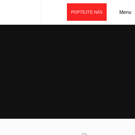
POPTEJTE NÁS
Menu
Úvod
Aktuality
BAUMA AKCE: Veletržní ceny na vybraná rypadla SANY