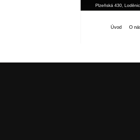
Plzeňská 430, Loděni
Úvod
O ná