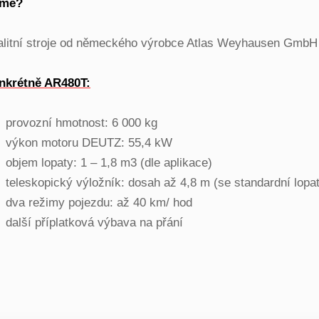
rmě?
alitní stroje od německého výrobce Atlas Weyhausen GmbH 
nkrétně AR480T:
⁠provozní hmotnost: 6 000 kg
⁠⁠výkon motoru DEUTZ: 55,4 kW
⁠⁠objem lopaty: 1 – 1,8 m3 (dle aplikace)
⁠⁠teleskopický výložník: dosah až 4,8 m (se standardní lopa
⁠⁠dva režimy pojezdu: až 40 km/ hod
⁠⁠další příplatková výbava na přání