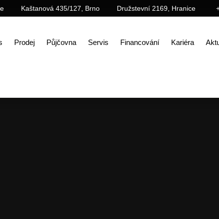
ce
Kaštanová 435/127, Brno
Družstevní 2169, Hranice
s
Prodej
Půjčovna
Servis
Financování
Kariéra
Aktu
Úvod
Galerie
Videogalerie
Kompaktní kolový nakladač weycor AR480T