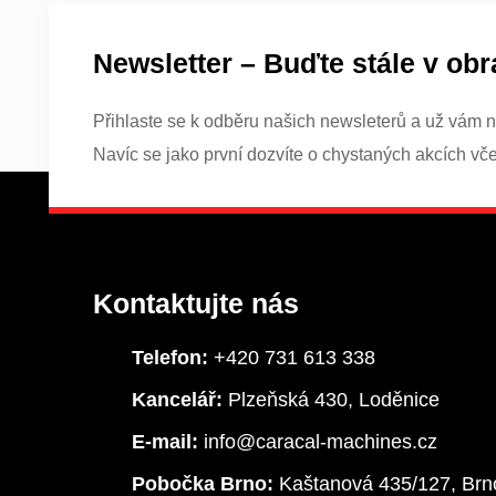
Newsletter – Buďte stále v obr
Přihlaste se k odběru našich newsleterů a už vám n
Navíc se jako první dozvíte o chystaných akcích vč
Kontaktujte nás
Telefon:
+420 731 613 338
Kancelář:
Plzeňská 430, Loděnice
E-mail:
info@caracal-machines.cz
Pobočka Brno:
Kaštanová 435/127, Brn