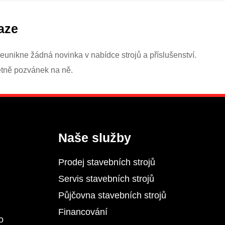
aze
eunikne žádná novinka v nabídce strojů a příslušenství.
etně pozvánek na ně.
Naše služby
Prodej stavebních strojů
Servis stavebních strojů
Půjčovna stavebních strojů
Financování
o