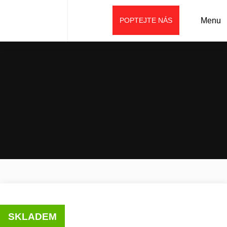
POPTEJTE NÁS
Menu
Úvod
Půjčovna
Stavební stroje k zapůjčení
Weycor kolový nakladač AR480T
SKLADEM