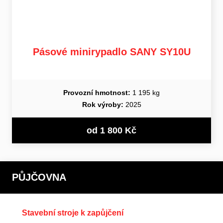
Pásové minirypadlo SANY SY10U
Provozní hmotnost:
1 195 kg
Rok výroby:
2025
od 1 800 Kč
PŮJČOVNA
Stavební stroje k zapůjčení