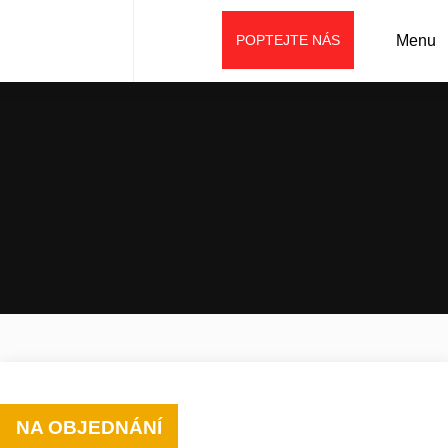
POPTEJTE NÁS
Menu
Úvod
Půjčovna
Stavební stroje k zapůjčení
Pásové minirypadlo SANY SY18U Canopy
NA OBJEDNÁNÍ