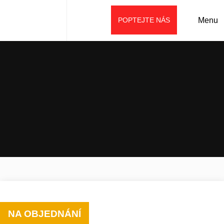
POPTEJTE NÁS
Menu
Úvod
Půjčovna
Stavební stroje k zapůjčení
Lehké pásové rypadlo SANY SY75C
NA OBJEDNÁNÍ