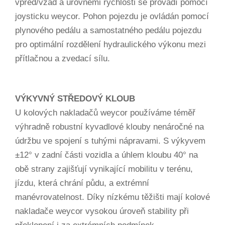
vpřed/vzad a úrovněmi rychlosti se provádí pomocí
joysticku weycor. Pohon pojezdu je ovládán pomocí
plynového pedálu a samostatného pedálu pojezdu
pro optimální rozdělení hydraulického výkonu mezi
přítlačnou a zvedací sílu.
VÝKYVNÝ STŘEDOVÝ KLOUB
U kolových nakladačů weycor používáme téměř
výhradně robustní kyvadlové klouby nenáročné na
údržbu ve spojení s tuhými nápravami. S výkyvem
±12° v zadní části vozidla a úhlem kloubu 40° na
obě strany zajišťují vynikající mobilitu v terénu,
jízdu, která chrání půdu, a extrémní
manévrovatelnost. Díky nízkému těžišti mají kolové
nakladače weycor vysokou úroveň stability při