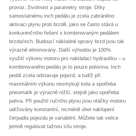
provoz, životnost a parametry stroje. Díky
samostatnému inch pedálu je zcela zabráněno
aktivaci plynu proti brzdě, jako se často stává u
konkurenčního řešení s kombinovaným pedálem
brzda/inch. Budoucí nákladné opravy brzd jsou tak
výrazně eliminovány. Další výhodou je 100%
využití výkonu motoru pro nakládací hydrauliku – u
kombinovaného pedálu je to pouze polovina. Inch
pedál zcela odstavuje pojezd, a tudíž při
maximálním výkonu nesmykují kola a spotřeba
pneumatik je výrazně nižší, stejně jako spotřeba
paliva. Při použití ručního plynu jsou otáčky motoru
udržovány konstantní, nicméně úhel naklopení
čerpadla pojezdu je variabilní. Můžete tak velice
jemně regulovat tažnou sílu stroje.