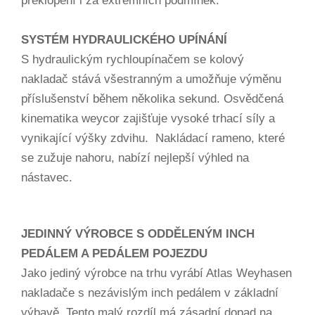
překlopení i za extrémních podmínek.
SYSTÉM HYDRAULICKÉHO UPÍNÁNÍ
S hydraulickým rychloupínačem se kolový
nakladač stává všestranným a umožňuje výměnu
příslušenství během několika sekund. Osvědčená
kinematika weycor zajišťuje vysoké trhací síly a
vynikající výšky zdvihu. Nakládací rameno, které
se zužuje nahoru, nabízí nejlepší výhled na
nástavec.
JEDINNÝ VÝROBCE S ODDĚLENÝM INCH
PEDÁLEM A PEDÁLEM POJEZDU
Jako jediný výrobce na trhu vyrábí Atlas Weyhasen
nakladače s nezávislým inch pedálem v základní
výbavě. Tento malý rozdíl má zásadní dopad na