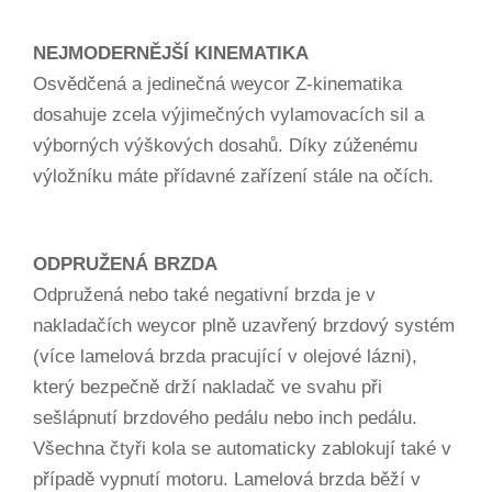
NEJMODERNĚJŠÍ KINEMATIKA
Osvědčená a jedinečná weycor Z-kinematika
dosahuje zcela výjimečných vylamovacích sil a
výborných výškových dosahů. Díky zúženému
výložníku máte přídavné zařízení stále na očích.
ODPRUŽENÁ BRZDA
Odpružená nebo také negativní brzda je v
nakladačích weycor plně uzavřený brzdový systém
(více lamelová brzda pracující v olejové lázni),
který bezpečně drží nakladač ve svahu při
sešlápnutí brzdového pedálu nebo inch pedálu.
Všechna čtyři kola se automaticky zablokují také v
případě vypnutí motoru. Lamelová brzda běží v