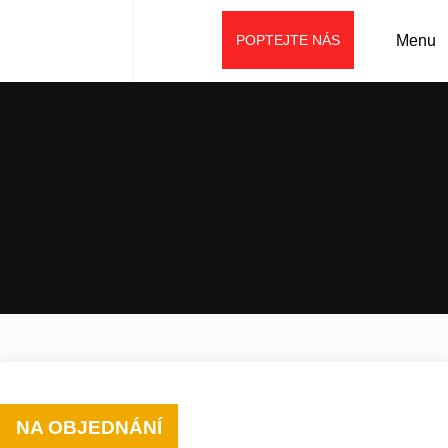
POPTEJTE NÁS
Menu
Úvod
Prodej
Stroje weycor
Kolové nakladače
Kolový nakladač AR 580
NA OBJEDNÁNÍ