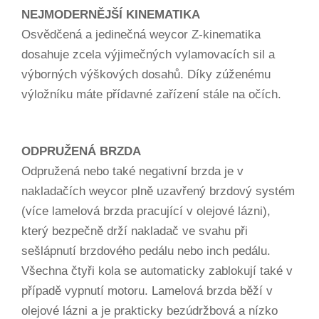
NEJMODERNĚJŠÍ KINEMATIKA
Osvědčená a jedinečná weycor Z-kinematika
dosahuje zcela výjimečných vylamovacích sil a
výborných výškových dosahů. Díky zúženému
výložníku máte přídavné zařízení stále na očích.
ODPRUŽENÁ BRZDA
Odpružená nebo také negativní brzda je v
nakladačích weycor plně uzavřený brzdový systém
(více lamelová brzda pracující v olejové lázni),
který bezpečně drží nakladač ve svahu při
sešlápnutí brzdového pedálu nebo inch pedálu.
Všechna čtyři kola se automaticky zablokují také v
případě vypnutí motoru. Lamelová brzda běží v
olejové lázni a je prakticky bezúdržbová a nízko