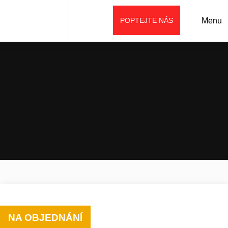
POPTEJTE NÁS
Menu
Úvod
Prodej
Stroje weycor
Kolové nakladače
Kolový nakladač AR 520
NA OBJEDNÁNÍ