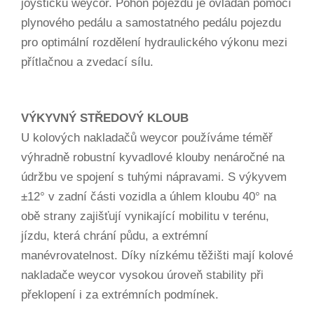
joysticku weycor. Pohon pojezdu je ovládán pomocí
plynového pedálu a samostatného pedálu pojezdu
pro optimální rozdělení hydraulického výkonu mezi
přítlačnou a zvedací sílu.
VÝKYVNÝ STŘEDOVÝ KLOUB
U kolových nakladačů weycor používáme téměř
výhradně robustní kyvadlové klouby nenáročné na
údržbu ve spojení s tuhými nápravami. S výkyvem
±12° v zadní části vozidla a úhlem kloubu 40° na
obě strany zajišťují vynikající mobilitu v terénu,
jízdu, která chrání půdu, a extrémní
manévrovatelnost. Díky nízkému těžišti mají kolové
nakladače weycor vysokou úroveň stability při
překlopení i za extrémních podmínek.