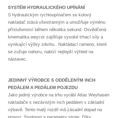
SYSTÉM HYDRAULICKÉHO UPÍNÁNÍ
S hydraulickým rychloupínačem se kolový
nakladač stává všestranným a umožňuje výměnu
příslušenství během několika sekund. Osvědčená
kinematika weycor zajišťuje vysoké trhací síly a
vynikající výšky zdvihu. Nakládací rameno, které
se zužuje nahoru, nabízí nejlepší výhled na
nástavec.
JEDINNÝ VÝROBCE S ODDĚLENÝM INCH
PEDÁLEM A PEDÁLEM POJEZDU
Jako jediný výrobce na trhu vyrábí Atlas Weyhasen
nakladače s nezávislým inch pedálem v základní
výbavě. Tento malý rozdíl má zásadní dopad na
provoz, životnost a parametry stroje. Díky