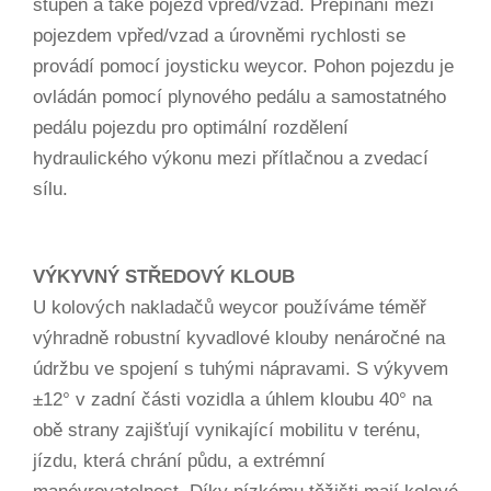
stupeň a také pojezd vpřed/vzad. Přepínání mezi
pojezdem vpřed/vzad a úrovněmi rychlosti se
provádí pomocí joysticku weycor. Pohon pojezdu je
ovládán pomocí plynového pedálu a samostatného
pedálu pojezdu pro optimální rozdělení
hydraulického výkonu mezi přítlačnou a zvedací
sílu.
VÝKYVNÝ STŘEDOVÝ KLOUB
U kolových nakladačů weycor používáme téměř
výhradně robustní kyvadlové klouby nenáročné na
údržbu ve spojení s tuhými nápravami. S výkyvem
±12° v zadní části vozidla a úhlem kloubu 40° na
obě strany zajišťují vynikající mobilitu v terénu,
jízdu, která chrání půdu, a extrémní