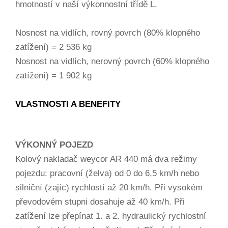
hmotností v naší výkonnostní třídě L.
Nosnost na vidlích, rovný povrch (80% klopného
zatížení) = 2 536 kg
Nosnost na vidlích, nerovný povrch (60% klopného
zatížení) = 1 902 kg
VLASTNOSTI A BENEFITY
VÝKONNÝ POJEZD
Kolový nakladač weycor AR 440 má dva režimy
pojezdu: pracovní (želva) od 0 do 6,5 km/h nebo
silniční (zajíc) rychlostí až 20 km/h. Při vysokém
převodovém stupni dosahuje až 40 km/h. Při
zatížení lze přepínat 1. a 2. hydraulický rychlostní