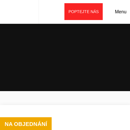
POPTEJTE NÁS
Menu
Úvod
Prodej
Stroje weycor
Kolové nakladače
Kolový nakladač AR 440
NA OBJEDNÁNÍ