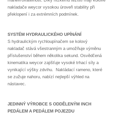
manévrovatelnost. Díky nízkému těžišti mají kolové
nakladače weycor vysokou úroveň stability při
překlopení i za extrémních podmínek.
SYSTÉM HYDRAULICKÉHO UPÍNÁNÍ
S hydraulickým rychloupínačem se kolový
nakladač stává všestranným a umožňuje výměnu
příslušenství během několika sekund. Osvědčená
kinematika weycor zajišťuje vysoké trhací síly a
vynikající výšky zdvihu. Nakládací rameno, které
se zužuje nahoru, nabízí nejlepší výhled na
nástavec.
JEDINNÝ VÝROBCE S ODDĚLENÝM INCH
PEDÁLEM A PEDÁLEM POJEZDU