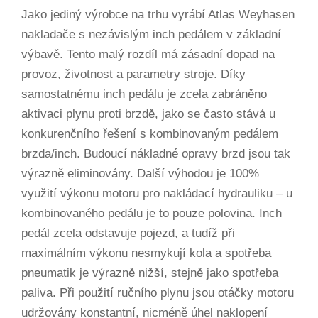
Jako jediný výrobce na trhu vyrábí Atlas Weyhasen
nakladače s nezávislým inch pedálem v základní
výbavě. Tento malý rozdíl má zásadní dopad na
provoz, životnost a parametry stroje. Díky
samostatnému inch pedálu je zcela zabráněno
aktivaci plynu proti brzdě, jako se často stává u
konkurenčního řešení s kombinovaným pedálem
brzda/inch. Budoucí nákladné opravy brzd jsou tak
výrazně eliminovány. Další výhodou je 100%
využití výkonu motoru pro nakládací hydrauliku – u
kombinovaného pedálu je to pouze polovina. Inch
pedál zcela odstavuje pojezd, a tudíž při
maximálním výkonu nesmykují kola a spotřeba
pneumatik je výrazně nižší, stejně jako spotřeba
paliva. Při použití ručního plynu jsou otáčky motoru
udržovány konstantní, nicméně úhel naklopení