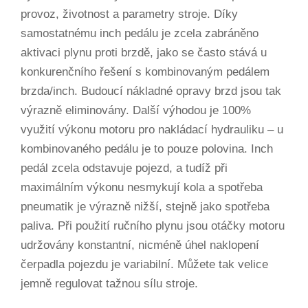
provoz, životnost a parametry stroje. Díky
samostatnému inch pedálu je zcela zabráněno
aktivaci plynu proti brzdě, jako se často stává u
konkurenčního řešení s kombinovaným pedálem
brzda/inch. Budoucí nákladné opravy brzd jsou tak
výrazně eliminovány. Další výhodou je 100%
využití výkonu motoru pro nakládací hydrauliku – u
kombinovaného pedálu je to pouze polovina. Inch
pedál zcela odstavuje pojezd, a tudíž při
maximálním výkonu nesmykují kola a spotřeba
pneumatik je výrazně nižší, stejně jako spotřeba
paliva. Při použití ručního plynu jsou otáčky motoru
udržovány konstantní, nicméně úhel naklopení
čerpadla pojezdu je variabilní. Můžete tak velice
jemně regulovat tažnou sílu stroje.