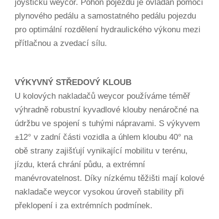
joysticku weycor. Pohon pojezdu je ovládán pomocí
plynového pedálu a samostatného pedálu pojezdu
pro optimální rozdělení hydraulického výkonu mezi
přítlačnou a zvedací sílu.
VÝKYVNÝ STŘEDOVÝ KLOUB
U kolových nakladačů weycor používáme téměř
výhradně robustní kyvadlové klouby nenáročné na
údržbu ve spojení s tuhými nápravami. S výkyvem
±12° v zadní části vozidla a úhlem kloubu 40° na
obě strany zajišťují vynikající mobilitu v terénu,
jízdu, která chrání půdu, a extrémní
manévrovatelnost. Díky nízkému těžišti mají kolové
nakladače weycor vysokou úroveň stability při
překlopení i za extrémních podmínek.