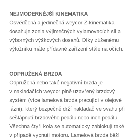
NEJMODERNĚJŠÍ KINEMATIKA
Osvědčená a jedinečná weycor Z-kinematika
dosahuje zcela výjimečných vylamovacích sil a
výborných výškových dosahů. Díky zúženému
výložníku máte přídavné zařízení stále na očích.
ODPRUŽENÁ BRZDA
Odpružená nebo také negativní brzda je
v nakladačích weycor plně uzavřený brzdový
systém (více lamelová brzda pracující v olejové
lázni), který bezpečně drží nakladač ve svahu při
sešlápnutí brzdového pedálu nebo inch pedálu.
Všechna čtyři kola se automaticky zablokují také
v případě vypnutí motoru. Lamelová brzda běží