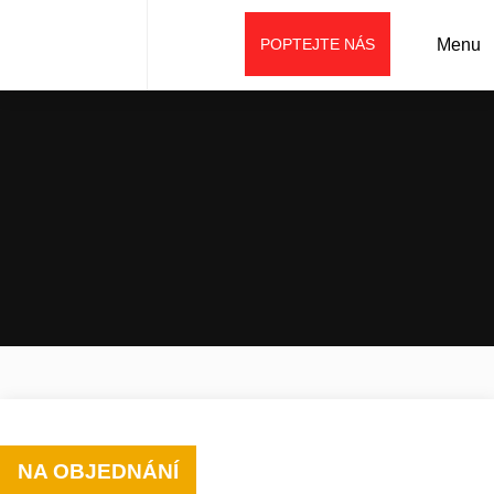
POPTEJTE NÁS
Menu
Úvod
Prodej
Stroje weycor
Kolové nakladače
Kolový nakladač AR 420
NA OBJEDNÁNÍ