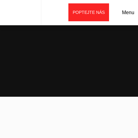
POPTEJTE NÁS
Menu
Úvod
Galerie
Fotogalerie
SANY SY335C DTS Vrbenský a. s.