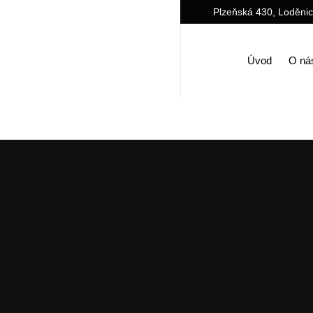
Plzeňská 430, Loděni
Úvod
O ná
Úvod
Galerie