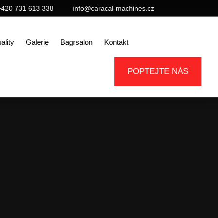
+420 731 613 338
info@caracal-machines.cz
ality
Galerie
Bagrsalon
Kontakt
POPTEJTE NÁS
 2025 je na světě!