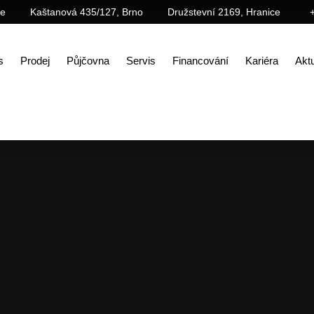
ce
Kaštanová 435/127, Brno
Družstevní 2169, Hranice
s
Prodej
Půjčovna
Servis
Financování
Kariéra
Aktu
Bagrsalon
BAUMA 2025: Tři pásová rypadla SANY, jeden dělený výložník – a další reportáž z Baumy