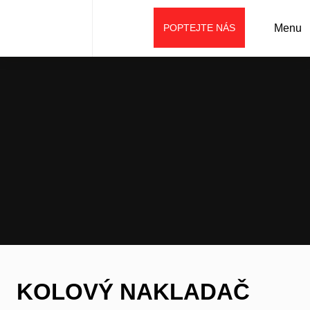
POPTEJTE NÁS
Menu
Úvod
Aktuality
Všestranný pomocník – kolový nakladač SW305
KOLOVÝ NAKLADAČ