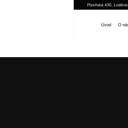
Plzeňská 430, Loděni
Úvod
O ná