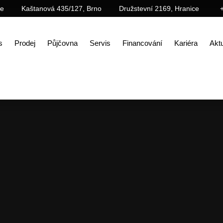
ce
Kaštanová 435/127, Brno
Družstevní 2169, Hranice
s
Prodej
Půjčovna
Servis
Financování
Kariéra
Aktu
Úvod
Aktuality
Velikonoční nadílka – SLEVY na vybrané stroje vč. příslušenství