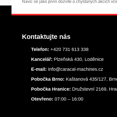
Navíc se jako první dozvíte o chystaných akcích vč
Kontaktujte nás
Telefon:
+420 731 613 338
Kancelář:
Plzeňská 430, Loděnice
E-mail:
info@caracal-machines.cz
Pobočka Brno:
Kaštanová 435/127, Brn
Pobočka Hranice:
Družstevní 2169, Hra
Otevřeno:
07:00 – 16:00