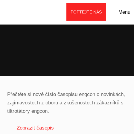
POPTEJTE NÁS
Menu
Úvod
Aktuality
Tilt & rotate 1/2019
Přečtěte si nové číslo časopisu engcon o novinkách,
zajímavostech z oboru a zkušenostech zákazníků s
tiltrotátory engcon.
Zobrazit časopis