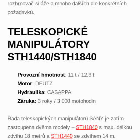
rozhrnovač siláže a mnoho dalších dle konkrétních
požadavků.
TELESKOPICKÉ
MANIPULÁTORY
STH1440/STH1840
Provozní hmotnost
: 11 t / 12,3 t
Motor
: DEUTZ
Hydraulika
: CASAPPA
Záruka:
3 roky / 3 000 motohodin
Řada teleskopických manipulátorů SANY je zatím
zastoupena dvěma modely –
STH1840
s max. délkou
zdvihu 18 metrů a
STH1440
se zdvihem 14 m.