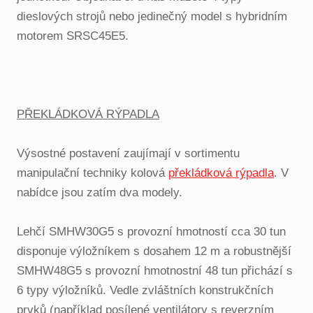
dieslových strojů nebo jedinečný model s hybridním
motorem SRSC45E5.
PŘEKLÁDKOVÁ RÝPADLA
Výsostné postavení zaujímají v sortimentu
manipulační techniky kolová
překládková rýpadla
. V
nabídce jsou zatím dva modely.
Lehčí SMHW30G5 s provozní hmotností cca 30 tun
disponuje výložníkem s dosahem 12 m a robustnější
SMHW48G5 s provozní hmotnostní 48 tun přichází s
6 typy výložníků. Vedle zvláštních konstrukčních
prvků (například posílené ventilátory s reverzním