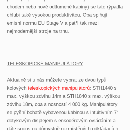
chodem nebo nově odtlumené kabiny) se tato rýpadla
chlubí také vysokou produktivitou. Oba splňují
emisní normu EU Stage V a patří tak mezi
nejmodernější stroje na trhu.
TELESKOPICKÉ MANIPULÁTORY
Aktuálně si u nás můžete vybrat ze dvou typů
kolových
teleskopických manipulátorů
: STH1440 s
max. výškou zdvihu 14m a STH1840 s max. výškou
zdvihu 18m, oba s nosností 4 000 kg. Manipulátory
se pyšní bohatě vybavenou kabinou s intuitivním 7“
dotykovým displejem s enkodérovým ovládáním a
dále spoustou důmyslně rozmístěných odkládacích