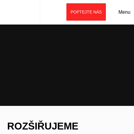
POPTEJTE NÁS
Menu
Úvod
Aktuality
Přístavní technika – NOVINKA v sortimentu
ROZŠIŘUJEME