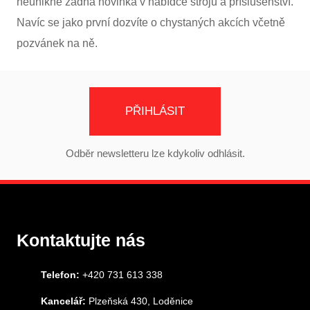
neunikne žádná novinka v nabídce strojů a příslušenství.
Navíc se jako první dozvíte o chystaných akcích včetně
pozvánek na ně.
PŘIHLÁSIT
Odběr newsletteru lze kdykoliv odhlásit.
Kontaktujte nás
Telefon:
+420 731 613 338
Kancelář:
Plzeňská 430, Loděnice