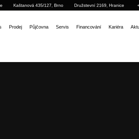
ce
Kaštanová 435/127, Brno
Družstevní 2169, Hranice
s
Prodej
Půjčovna
Servis
Financování
Kariéra
Aktu
Úvod
Aktuality
Právě vyšlo: Fascinace má jméno SANY (Stavební technika, 4/2025)