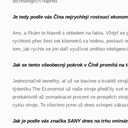
technologiích napřed.
Je tedy podle vás Čína nejrychleji rostoucí ekono
Ano, a říkám to hlavně s ohledem na fakta. Vždyť se po
rychlosti přes šest set kilometrů za hodinu, postavit
tom, jak rychle se jim daří využívat umělou inteligenc
Jak se tento všeobecný pokrok v Číně promítá na t
Jednoznačné benefity, ať už se bavíme o kvalitě stro
týdeníku The Economist už naše stroje předčily své ev
produktivitě až osmadvacet procent ve prospěch stro
cyklu stroje. To všechno jsme už dnes schopni zákazní
Jak je podle vás značka SANY dnes na trhu vnímá