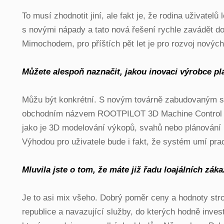
To musí zhodnotit jiní, ale fakt je, že rodina uživat
s novými nápady a tato nová řešení rychle zavádět do
Mimochodem, pro příštích pět let je pro rozvoj nových
Můžete alespoň naznačit, jakou inovaci výrobce p
Můžu být konkrétní. S novým továrně zabudovaným sys
obchodním názvem ROOTPILOT 3D Machine Control Sys
jako je 3D modelování výkopů, svahů nebo plánování 
Výhodou pro uživatele bude i fakt, že systém umí pra
Mluvila jste o tom, že máte již řadu loajálních zá
Je to asi mix všeho. Dobrý poměr ceny a hodnoty stroj
republice a navazující služby, do kterých hodně inve