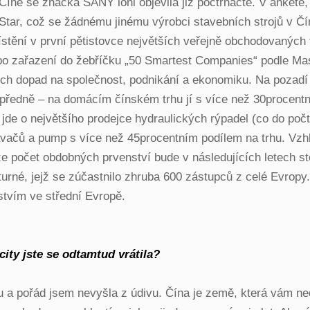
 v Číně se značka SANY loni objevila již počtrnácté. V ank
-Star, což se žádnému jinému výrobci stavebních strojů v 
tění v první pětistovce největších veřejně obchodovaných 
 zařazení do žebříčku „50 Smartest Companies“ podle Mass
ich dopad na společnost, podnikání a ekonomiku. Na pozadí
předně – na domácím čínském trhu jí s více než 30procent
ě jde o největšího prodejce hydraulických rýpadel (co do po
ačů a pump s více než 45procentním podílem na trhu. Vzhle
že počet obdobných prvenství bude v následujících letech 
turné, jejž se zúčastnilo zhruba 600 zástupců z celé Evrop
tvím ve střední Evropě.
city jste se odtamtud vrátila?
u a pořád jsem nevyšla z údivu. Čína je země, která vám ne