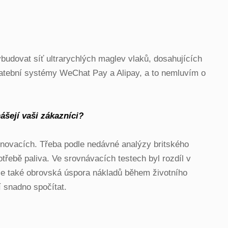
Vybudovat síť ultrarychlých maglev vlaků, dosahujících
 platební systémy WeChat Pay a Alipay, a to nemluvím o
ášejí vaši zákazníci?
 inovacích. Třeba podle nedávné analýzy britského
třebě paliva. Ve srovnávacích testech byl rozdíl v
 je také obrovská úspora nákladů během životního
í snadno spočítat.