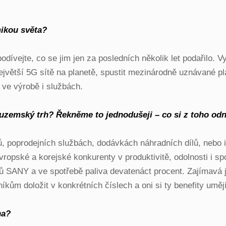
mikou světa?
dívejte, co se jim jen za posledních několik let podařilo. 
 největší 5G sítě na planetě, spustit mezinárodně uznávané
i ve výrobě i službách.
uzemský trh? Řekněme to jednodušeji – co si z toho odn
jů, poprodejních službách, dodávkách náhradních dílů, nebo
ropské a korejské konkurenty v produktivitě, odolnosti i spo
jů SANY a ve spotřebě paliva devatenáct procent. Zajímavá
kům doložit v konkrétních číslech a oni si ty benefity uměj
na?