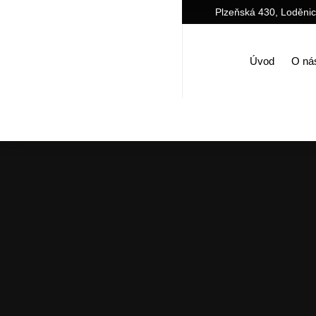
Plzeňská 430, Loděni
Úvod
O ná