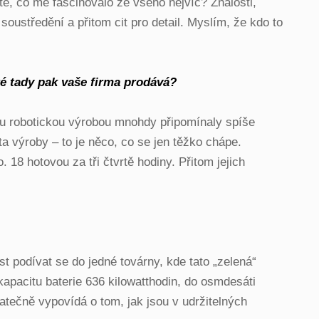
íte, co mě fascinovalo ze všeho nejvíc? Znalosti,
oustředění a přitom cit pro detail. Myslím, že kdo to
ré tady pak vaše firma prodává?
nou robotickou výrobou mnohdy připomínaly spíše
ta výroby – to je něco, co se jen těžko chápe.
18 hotovou za tři čtvrtě hodiny. Přitom jejich
t podívat se do jedné továrny, kde tato „zelená“
kapacitu baterie 636 kilowatthodin, do osmdesáti
tatečně vypovídá o tom, jak jsou v udržitelných