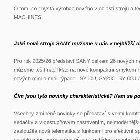
O tom, co chystá výrobce nového v oblasti strojů a te
MACHINES.
Jaké nové stroje SANY můžeme u nás v nejbližší 
Pro rok 2025/26 představí SANY celkem 26 nových n
můžeme těšit například na nové kompaktní smykem říz
nových mini a midi-rýpadel
SY10U, SY20C, SY 60U a
Čím jsou tyto novinky charakteristické? Kam se p
Všechny zmíněné novinky se představí s velmi komfo
sedačky s vícestupňovým nastavením, nejmodernější au
zasloužila nová telematika s funkcemi pro efektivní sp
certifikovány evropskými úřady a nabídnou mnoho užit