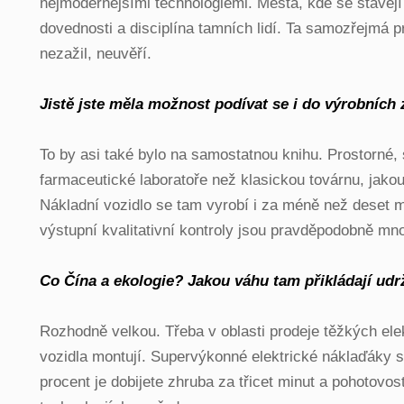
nejmodernějšími technologiemi. Města, kde se stavějí m
dovednosti a disciplína tamních lidí. Ta samozřejmá p
nezažil, neuvěří.
Jistě jste měla možnost podívat se i do výrobních
To by asi také bylo na samostatnou knihu. Prostorné,
farmaceutické laboratoře než klasickou továrnu, jakou 
Nákladní vozidlo se tam vyrobí i za méně než deset mi
výstupní kvalitativní kontroly jsou pravděpodobně mn
Co Čína a ekologie? Jakou váhu tam přikládají ud
Rozhodně velkou. Třeba v oblasti prodeje těžkých elek
vozidla montují. Supervýkonné elektrické náklaďáky s 
procent je dobijete zhruba za třicet minut a pohotovo