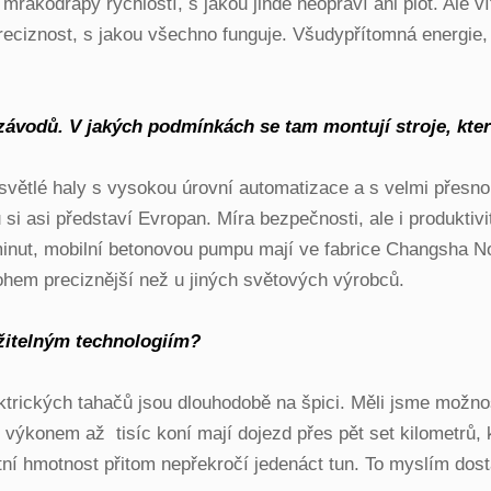
rakodrapy rychlostí, s jakou jinde neopraví ani plot. Ale v
reciznost, s jakou všechno funguje. Všudypřítomná energie, s
 závodů. V jakých podmínkách se tam montují stroje, kte
 světlé haly s vysokou úrovní automatizace a s velmi přes
si asi představí Evropan. Míra bezpečnosti, ale i produktivi
nut, mobilní betonovou pumpu mají ve fabrice Changsha No. 
ohem preciznější než u jiných světových výrobců.
ržitelným technologiím?
trických tahačů jsou dlouhodobě na špici. Měli jsme možnos
výkonem až tisíc koní mají dojezd přes pět set kilometrů, 
stní hmotnost přitom nepřekročí jedenáct tun. To myslím dos