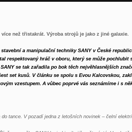
více než třistakrát. Výroba strojů je jako z jiné galaxie.
avební a manipulační techniky SANY v České republice, 
stal respektovaný hráč v oboru, který se může pochlubi
a SANY se tak zařadila po bok těch nejvěhlasnějších zna
 šest set kusů. V článku se spolu s Evou Kalcovskou, z
tovým vzestupem. A vůbec poprvé vás seznámíme i s něk
 do tance. V pozadí jedna z letošních novinek – čelní elekt