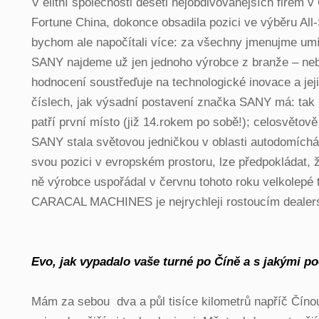
V elitní společnosti deseti nejobdivovanějších firem
Fortune China, dokonce obsadila pozici ve výběru All
bychom ale napočítali více: za všechny jmenujme umís
SANY najdeme už jen jednoho výrobce z branže – nebo
hodnocení soustřeďuje na technologické inovace a jej
číslech, jak výsadní postavení značka SANY má: tak 
patří první místo (již 14.rokem po sobě!); celosvětov
SANY stala světovou jedničkou v oblasti autodomícháv
svou pozici v evropském prostoru, lze předpokládat, 
ně výrobce uspořádal v červnu tohoto roku velkolepé 
CARACAL MACHINES je nejrychleji rostoucím dealers
Evo, jak vypadalo vaše turné po Číně a s jakými po
Mám za sebou dva a půl tisíce kilometrů napříč Číno