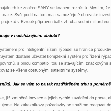
elů loajálních ke značce SANY se kvapem rozrůstá. Myslím, ž
 praxe. Svůj podíl na tom mají samozřejmě obrovské invest
 projektů v Evropě připraven balík zhruba sedmi miliard eur.
lánuje v nadcházejícím období?
témem pro inteligentní řízení rýpadel se hranice produktiv
tem dostane uživatel komplexní systém pro řízení rýpadla
povrchů, s plnou kompatibilitou se stávajícími značkovými 
covat se všemi dostupnými satelitními systémy.
kazníků. Jak se vám to na tak roztříštěném trhu s poměr
e, již zmíněné inovace a jejich rychlé zavádění do praxe, al
stujeme. Na zákazníkovy požadavky se snažíme reagovat do č