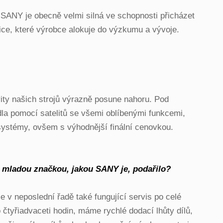
e SANY je obecně velmi silná ve schopnosti přicházet
ice, které výrobce alokuje do výzkumu a vývoje.
ity našich strojů výrazně posune nahoru. Pod
 pomocí satelitů se všemi oblíbenými funkcemi,
systémy, ovšem s výhodnější finální cenovkou.
ně mladou značkou, jakou SANY je, podařilo?
e v neposlední řadě také fungující servis po celé
tyřiadvaceti hodin, máme rychlé dodací lhůty dílů,