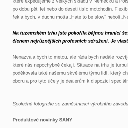
které expedujeme z velkých skladů v Německu a Pols
po dobu pěti let nebo do deseti tisíc motohodin. Flex
řekla bych, v duchu motta „Hate to be slow“ neboli „
Na tuzemském trhu jste pokořila bájnou hranici šes
členem nejrůznějších profesních sdružení. Je vlast
Nenazvala bych to metou, ale ráda bych nadále rozví
které nás nepochybně čekají. Situace na trhu je turb
poděkovala také našemu skvělému týmu lidí, který chys
oboru a pro tyto účely je dealerům k dispozici speciál
Společná fotografie se zaměstnanci výrobního závod
Produktové novinky SANY