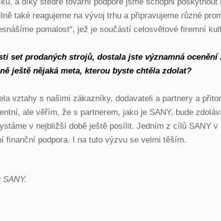
ku, a díky štědré tovární podpoře jsme schopni poskytnout
ibilně také reagujeme na vývoj trhu a připravujeme různé pr
Nesnášíme pomalost“, jež je součástí celosvětové firemní ku
ti set prodaných strojů, dostala jste významná ocenění z
ně ještě nějaká meta, kterou byste chtěla zdolat?
jela vztahy s našimi zákazníky, dodavateli a partnery a př
ulentní, ale věřím, že s partnerem, jako je SANY, bude zdol
táme v nejbližší době ještě posílit. Jedním z cílů SANY v Ev
ní finanční podpora. I na tuto výzvu se velmi těším.
u SANY.