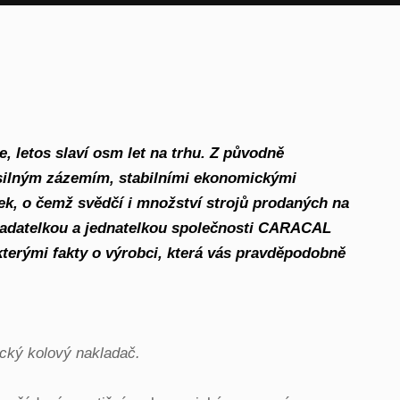
letos slaví osm let na trhu. Z původně
t silným zázemím, stabilními ekonomickými
ček, o čemž svědčí i množství strojů prodaných na
akladatelkou a jednatelkou společnosti CARACAL
terými fakty o výrobci, která vás pravděpodobně
rický kolový nakladač.