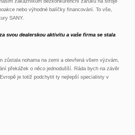
 našim zákazníkům bezkonkurenční záruku na stroje
omoakce nebo výhodné balíčky financování. To vše,
ltury SANY.
a svou dealerskou aktivitu a vaše firma se stala
itom zůstala nohama na zemi a otevřená všem výzvám,
ávání překážek o něco jednodušší. Ráda bych na závěr
ropě je totiž podchytit ty nejlepší specialisty v