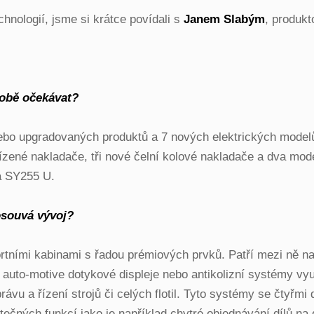
chnologií, jsme si krátce povídali s
Janem Slabým
, produk
době očekávat?
ebo upgradovaných produktů a 7 nových elektrických mode
ené nakladače, tři nové čelní kolové nakladače a dva mode
 SY255 U.
osouvá vývoj?
rtními kabinami s řadou prémiových prvků. Patří mezi ně 
to-motive dotykové displeje nebo antikolizní systémy využ
rávu a řízení strojů či celých flotil. Tyto systémy se čtyřm
ečných funkcí jako je například chytré objednávání dílů na 