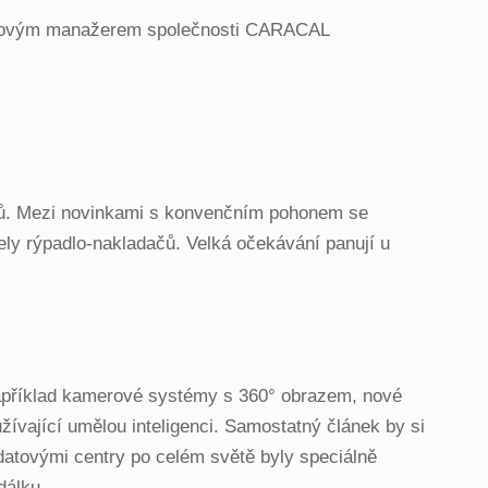
tovým manažerem společnosti CARACAL
lů. Mezi novinkami s konvenčním pohonem se
ly rýpadlo-nakladačů. Velká očekávání panují u
například kamerové systémy s 360° obrazem, nové
ívající umělou inteligenci. Samostatný článek by si
i datovými centry po celém světě byly speciálně
dálku.