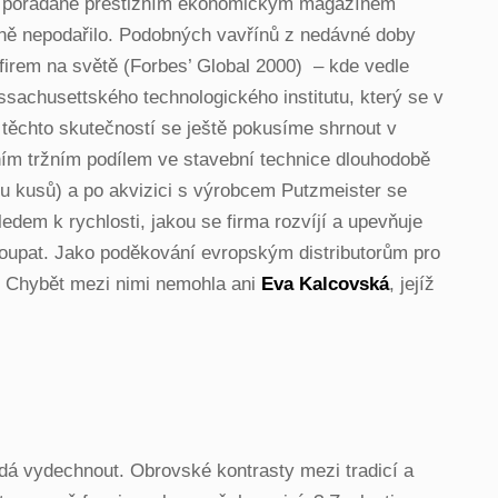
etě, pořádané prestižním ekonomickým magazínem
Číně nepodařilo. Podobných vavřínů z nedávné doby
firem na světě (Forbes’ Global 2000)
– kde vedle
achusettského technologického institutu, který se v
 těchto skutečností se ještě pokusíme shrnout v
ním tržním podílem ve stavební technice dlouhodobě
čtu kusů) a po akvizici s výrobcem Putzmeister se
dem k rychlosti, jakou se firma rozvíjí a upevňuje
stoupat. Jako poděkování evropským distributorům pro
y. Chybět mezi nimi nemohla ani
Eva Kalcovská
, jejíž
dá vydechnout. Obrovské kontrasty mezi tradicí a