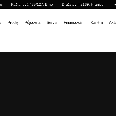
ce
Kaštanová 435/127, Brno
Družstevní 2169, Hranice
s
Prodej
Půjčovna
Servis
Financování
Kariéra
Aktu
Úvod
Aktuality
Oficiální zastoupení nakladačů weycor od ATLAS Weyhausen GmbH!