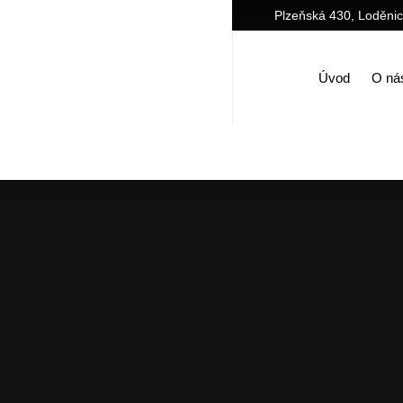
Plzeňská 430, Loděni
Úvod
O ná