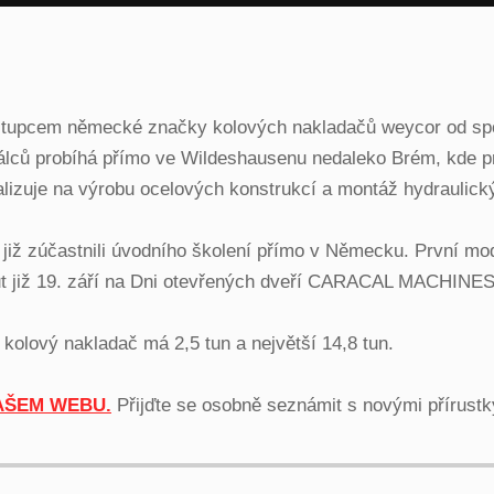
 zástupcem německé značky kolových nakladačů weycor od
válců probíhá přímo ve Wildeshausenu nedaleko Brém, kde 
izuje na výrobu ocelových konstrukcí a montáž hydraulický
iž zúčastnili úvodního školení přímo v Německu. První mode
ut již 19. září na Dni otevřených dveří CARACAL MACHINES
 kolový nakladač má 2,5 tun a největší 14,8 tun.
AŠEM WEBU.
Přijďte se osobně seznámit s novými přírustky 