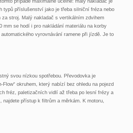
 tomto případě maximálně účelné: malý nakladač je
typů příslušenství jako je třeba silniční fréza nebo
za stroj. Malý nakladač s vertikálním zdvihem
 mm se hodí i pro nakládání materiálu na korby
i automatického vyrovnávání ramene při jízdě. Je to
ěstný svou nízkou spotřebou. Převodovka je
gh-Flow“ okruhem, který nabízí bez ohledu na pojezd
h fréz, paletizačních vidlí až třeba po lesní frézy a
najdete přístup k filtrům a měrkám. K motoru,