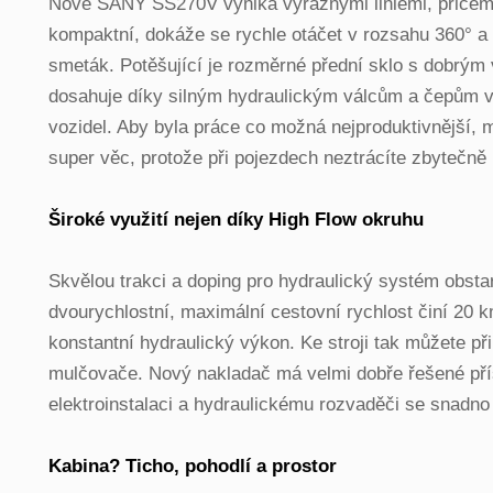
Nové SANY SS270V vyniká výraznými liniemi, přičemž 
kompaktní, dokáže se rychle otáčet v rozsahu 360° a p
smeták. Potěšující je rozměrné přední sklo s dobrým
dosahuje díky silným hydraulickým válcům a čepům ve
vozidel. Aby byla práce co možná nejproduktivnější, 
super věc, protože při pojezdech neztrácíte zbytečně m
Široké využití nejen díky High Flow okruhu
Skvělou trakci a doping pro hydraulický systém obst
dvourychlostní, maximální cestovní rychlost činí 20 k
konstantní hydraulický výkon. Ke stroji tak můžete přip
mulčovače. Nový nakladač má velmi dobře řešené přís
elektroinstalaci a hydraulickému rozvaděči se snadn
Kabina? Ticho, pohodlí a prostor