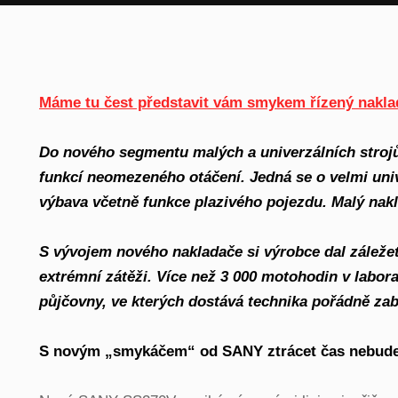
Máme tu čest představit vám smykem řízený nak
Do nového segmentu malých a univerzálních stroj
funkcí neomezeného otáčení. Jedná se o velmi univ
výbava včetně funkce plazivého pojezdu. Malý na
S vývojem nového nakladače si výrobce dal záležet
extrémní zátěži. Více než 3 000 motohodin v labo
půjčovny, ve kterých dostává technika pořádně zab
S novým „smykáčem“ od SANY ztrácet čas nebud