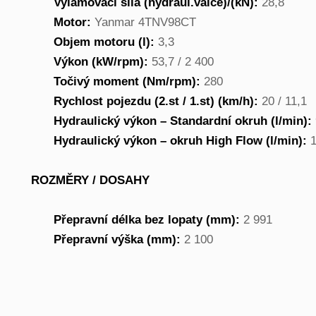
Vylamovací síla (hydraul.válce)/(kN):
28,8
Motor:
Yanmar 4TNV98CT
Objem motoru (l):
3,3
Výkon (kW/rpm):
53,7 / 2 400
Točivý moment (Nm/rpm):
280
Rychlost pojezdu (2.st / 1.st) (km/h):
20 / 11,1
Hydraulický výkon – Standardní okruh (l/min):
Hydraulický výkon – okruh High Flow (l/min):
1
ROZMĚRY / DOSAHY
Přepravní délka bez lopaty (mm):
2 991
Přepravní výška (mm):
2 100