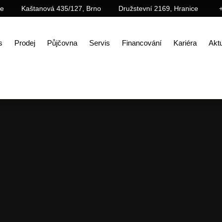
ce
Kaštanová 435/127, Brno
Družstevní 2169, Hranice
s
Prodej
Půjčovna
Servis
Financování
Kariéra
Aktu
Úvod
Aktuality
Novinky SANY v roce 2025: díl 2 – SS270V aneb Zrodila se hvězda…