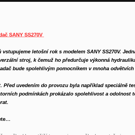
ladač SANY SS270V
ů vstupujeme letošní rok s modelem SANY SS270V. Jedn
erzální stroj, k čemuž ho předurčuje výkonná hydraulika
kladač bude spolehlivým pomocníkem v mnoha odvětvích –
. Před uvedením do provozu byla například speciálně tes
ratorních podmínkách prokázalo spolehlivost a odolnost 
rat.
ete…