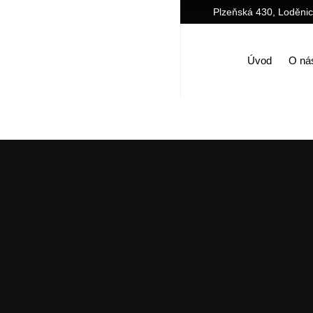
Plzeňská 430, Loděni
Úvod
O ná