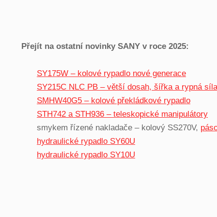
Přejít na ostatní novinky SANY v roce 2025:
SY175W – kolové rypadlo nové generace
SY215C NLC PB – větší dosah, šířka a rypná síl
SMHW40G5 – kolové překládkové rypadlo
STH742 a STH936 – teleskopické manipulátory
smykem řízené nakladače – kolový SS270V,
pás
hydraulické rypadlo SY60U
hydraulické rypadlo SY10U