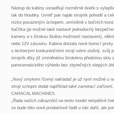
Nástup do kabiny usnadňují rozměrné dveře s vylepšen
tak do hloubky. Uvnitř pak najde strojník pohodlí a 
nízko posazeným úchopem, umístěné v bočních konzol
tlačítka (je možné také nastavit jednoduchý bezpečn
kamery a s širokou škálou možností nastavení), něko
nebo
12V zásuvku. Kabina dostala nové tlumicí prvky a
s leckterými konkurenčními stroji velmi slušný, svůj
strojník díky již zmíněnému širokému přednímu sklu a
panoramatického výhledu bez zbytečných slepých úhl
„Nový smykem řízený nakladač je už nyní možné u ná
stroji schopni dodat například také zametací zařízení,
CARACAL MACHINES.
„Řada našich zákazníků na tento model netrpělivě ček
se bude této nové produktové řadě u nás dařit, ale pote