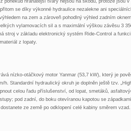
poněkud hranatější tvary nejsou na škodu, protože jsou v
řitom se díky výkonné hydraulice nezalekne ani speciálních 
 výhledem na zem a zároveň pohodlný výhled zadním oknem 
lkých vylamovacích sil a s maximální výškou závěsu 3 350
má stroj v základu elektronický systém Ride-Control a funkc
ateriál z lopaty.
arává nízko-otáčkový motor Yanmar (53,7 kW), který je pov
m/h. Standardní hydraulický okruh je doplněn ještě tzv. „Hi
nout celou řadu příslušenství, od lopat, smetáků, asfaltovýc
tupy; pod zadní, do boku otevíranou kapotou se západkami, 
o dostanete ze země po odklopení celé kabiny směrem vzad.