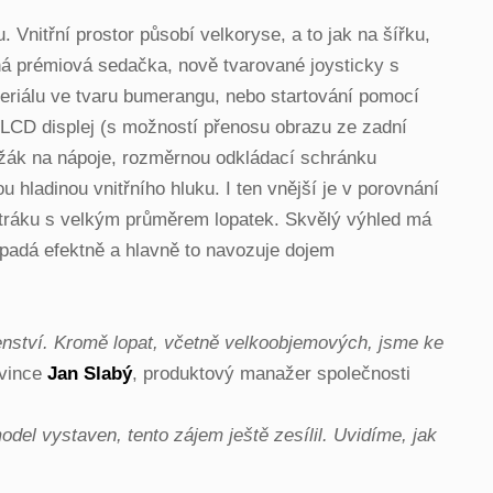
nitřní prostor působí velkoryse, a to jak na šířku,
ená prémiová sedačka, nově tvarované joysticky s
riálu ve tvaru bumerangu, nebo startování pomocí
 LCD displej (s možností přenosu obrazu ze zadní
ržák na nápoje, rozměrnou odkládací schránku
 hladinou vnitřního hluku. I ten vnější je v porovnání
větráku s velkým průměrem lopatek. Skvělý výhled má
ypadá efektně a hlavně to navozuje dojem
nství. Kromě lopat, včetně velkoobjemových, jsme ke
vince
Jan Slabý
, produktový manažer společnosti
el vystaven, tento zájem ještě zesílil. Uvidíme, jak