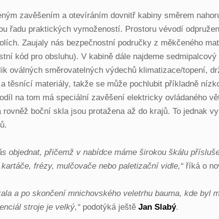
ým zavěšením a otevíráním dovnitř kabiny směrem nahoru. V
celou řadu praktických vymožeností. Prostoru vévodí odpruž
ích. Zaujaly nás bezpečnostní područky z měkčeného mate
ostní kód pro obsluhu). V kabině dále najdeme sedmipalcový
lik oválných směrovatelných výdechů klimatizace/topení, d
 těsnící materiály, takže se může pochlubit příkladně nízkou
 podíl na tom má speciální zavěšení elektricky ovládaného 
 rovněž boční skla jsou protažena až do krajů. To jednak v
ů.
s objednat, přičemž v nabídce máme širokou škálu přísluše
 kartáče, frézy, mulčovače nebo paletizační vidle,“
říká o no
ala a po skončení mnichovského veletrhu bauma, kde byl mod
nciál stroje je velký,“
podotýká ještě
Jan Slabý
.