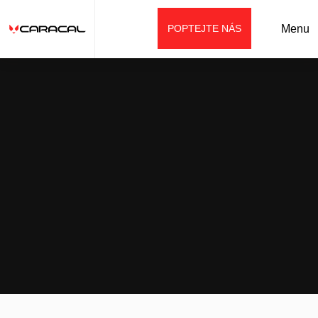
POPTEJTE NÁS
Menu
Úvod
Aktuality
Novinka v podobě inovovaného kolového rypadla SANY
SY155W