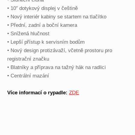
•⁠ ⁠10″ dotykový displej v češtině
•⁠ ⁠Nový interiér kabiny se startem na tlačítko
•⁠ ⁠Přední, zadní a boční kamera
•⁠ ⁠⁠Snížená hlučnost
•⁠ ⁠Lepší přístup k servisním bodům
•⁠ ⁠Nový design protizávaží, včetně prostoru pro
registrační značku
•⁠ ⁠Blatníky a příprava na tažný hák na radlici
•⁠ ⁠Centrální mazání
Více informací o rypadle:
ZDE