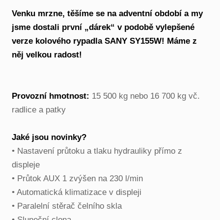
Venku mrzne, těšíme se na adventní období a my
jsme dostali první „dárek“ v podobě vylepšené
verze kolového rypadla SANY SY155W! Máme z
něj velkou radost!
Provozní hmotnost:
15 500 kg nebo 16 700 kg vč.
radlice a patky
Jaké jsou novinky?
•⁠ ⁠Nastavení průtoku a tlaku hydrauliky přímo z
displeje
•⁠ ⁠Průtok AUX 1 zvýšen na 230 l/min
•⁠ ⁠Automatická klimatizace v displeji
•⁠ ⁠Paralelní stěrač čelního skla
•⁠ ⁠⁠Sluneční clona