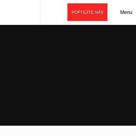
POPTEJTE NÁS
Menu
Úvod
Aktuality
Je máj, lásky čas a německý weycor je tu zas! A za
akční ceny!