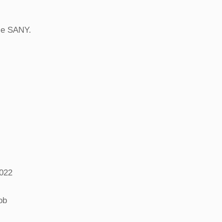
oje SANY.
:
2022
ob