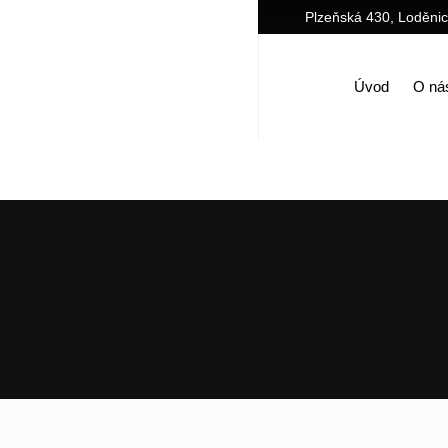
Plzeňská 430, Loděni
Úvod
O ná