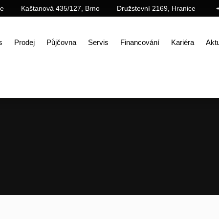
ce
Kaštanová 435/127, Brno
Družstevní 2169, Hranice
s
Prodej
Půjčovna
Servis
Financování
Kariéra
Aktu
Úvod
Aktuality
Exkluzivní zimní výprodej strojů SANY