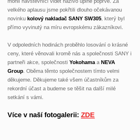
mohli návštěvníci vidět naživo úplně poprvé. Za
velkého aplausu jsme pokřtili dlouho očekávanou
novinku
kolový nakladač SANY SW305
, který byl
přímo vyvinutý na míru evropskému zákazníkovi.
V odpoledních hodinách proběhlo losování o krásné
ceny, které věnovali kromě nás a společnosti SANY i
partneři akce, společnosti
Yokohama
a
NEVA
Group
. Oběma těmto společnostem tímto velmi
děkujeme. Děkujeme také všem účastníkům za
rekordní účast a budeme se těšit na další milé
setkání s vámi.
Více v naší fotogalerii:
ZDE